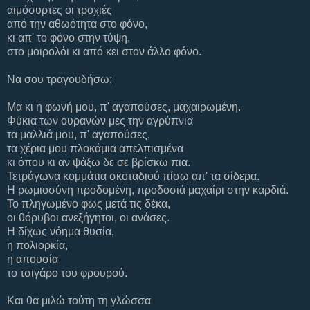
αιμόσυρτες οι τροχιές
από την αθωότητα στο φόνο,
κι απ' το φόνο στην τύψη,
στο μοιρολόι κι από κει στον άλλο φόνο.
Να σου τραγουδήσω;
Μα κι η φωνή μου, π' αγαπούσες, μαχαιρωμένη.
Φύκια των ουρανών μες την αγρύπνια
τα μαλλιά μου, π' αγαπούσες,
τα χέρια μου πλοκάμια απελπισμένα
κι όπου κι αν ψάξω δε σε βρίσκω πια.
Τετράγωνα κομμάτια σκοταδιού πίσω απ' τα σίδερα.
Η ρωμιοσύνη προδομένη, προδοσιά μαχαίρι στην καρδιά.
Το πληγωμένο φως μετά τις δέκα,
οι θόρυβοι ανεξήγητοι, οι ανάσες.
Η δίχως νόημα θυσία,
η πολιορκία,
η απουσία
το τσιγάρο του φρουρού.
Και θα μιλώ τούτη τη γλώσσα