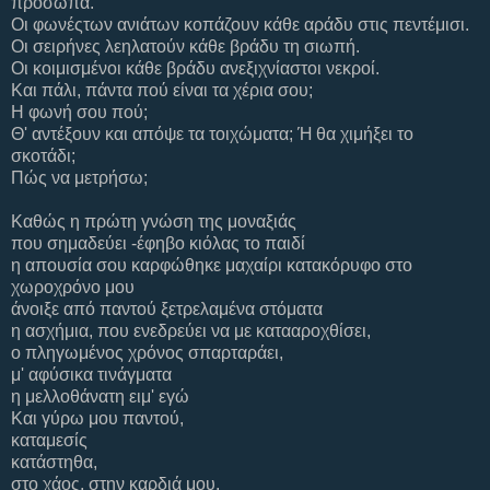
πρόσωπα.
Οι φωνέςτων ανιάτων κοπάζουν κάθε αράδυ στις πεντέμισι.
Οι σειρήνες λεηλατούν κάθε βράδυ τη σιωπή.
Οι κοιμισμένοι κάθε βράδυ ανεξιχνίαστοι νεκροί.
Και πάλι, πάντα πού είναι τα χέρια σου;
Η φωνή σου πού;
Θ' αντέξουν και απόψε τα τοιχώματα; Ή θα χιμήξει το
σκοτάδι;
Πώς να μετρήσω;
Καθώς η πρώτη γνώση της μοναξιάς
που σημαδεύει -έφηβο κιόλας το παιδί
η απουσία σου καρφώθηκε μαχαίρι κατακόρυφο στο
χωροχρόνο μου
άνοιξε από παντού ξετρελαμένα στόματα
η ασχήμια, που ενεδρεύει να με κατααροχθίσει,
ο πληγωμένος χρόνος σπαρταράει,
μ' αφύσικα τινάγματα
η μελλοθάνατη ειμ' εγώ
Και γύρω μου παντού,
καταμεσίς
κατάστηθα,
στο χάος, στην καρδιά μου,