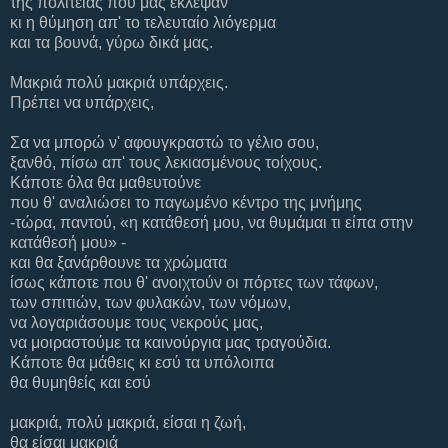
της πολιτείας που μας έκλεψαν
κι η θύμηση απ' το τελευταίο λιόγερμα
και τα βουνά, γύρω δικά μας.
Μακριά πολύ μακριά υπάρχεις.
Πρέπει να υπάρχεις,
Σα να μπορώ ν' αφουγκραστώ το γέλιο σου,
ξανθό, πίσω απ' τους λεκιασμένους τοίχους.
Κάποτε όλα θα μαθευτούνε
που θ' αναλιώσει το παγωμένο κέντρο της μνήμης
-τώρα, παντού, «η κατάθεσή μου, να θυμάμαι τι είπα στην
κατάθεσή μου» -
και θα ξανάρθουνε τα χρώματα
ίσως κάποτε που θ' ανοιχτούν οι πόρτες των τάφων,
των σπιτιών, των φυλακών, των νόμων,
να λογαριάσουμε τους νεκρούς μας,
να μοιραστούμε τα καινούργια μας τραγούδια.
Κάποτε θα μάθεις κι εσύ τα υπόλοιπα
θα θυμηθείς και εσύ
μακριά, πολύ μακριά, είσαι η ζωή,
θα είσαι μακριά