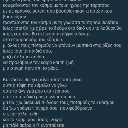
κουφαίνοντας τον κόσμο με τους ήχους της ταράτσας,
με τις κραυγές αυτών που βασανίστηκαν κι αυτών που
βασανίζουν
τραντάζοντας τον κόσμο με τη γλώσσα τούτη του θανάτου
ίσως τότε θα 'χεις βρει το δρόμο στο δικό σου το λαβύρινθο
ίσως εσύ τότε θα στέκεσαι περήφανο δεντρί,
στο σταυροδρόμι του κόσμου,
μ' όλους τους ποταμούς να φτάνουν μυστικά στις ρίζες σου,
ίσως τότε τα παιδιά σου,
μαζί μ' όλα τα παιδιά,
να προλάβουν τον καιρό και τη ζωή
μια στιγμή πριν απ' το χάος.
Και πια δε θα 'χει μείνει τίποτ' από μένα
ούτε η τύψη που έμελλε να γίνω
ούτε το άγγιγμά μου στο χέρι σου
ούτε το πιο δικό μου, η γλώσσα μου,
μα θα 'χω διαλυθεί σ' όλους τους ποταμούς του κόσμου
θα 'χω γράψει τ' όνομά σου, που φοβόμουνα,
ως την άλλη όχθη
και το κορμί μου -ίσως- νεκρό
μα πάλi ακέραιο θ' αναπαύεται