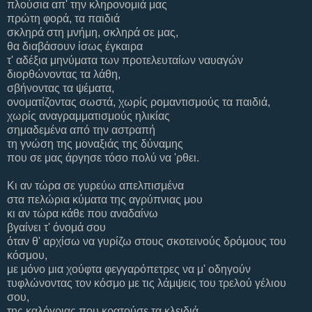
πλούσια απ' την κληρονομιά μας
πρώτη φορά, τα παιδιά
σκληρά στη μνήμη, σκληρά σε μας,
θα διαβάσουν ίσως έγκαιρα
τ' αδέξια μηνύματα των προτελευταίων ναυαγών
διορθώνοντας τα λάθη,
σβήνοντας τα ψέματα,
ονοματίζοντας σωστά, χωρίς ρομαντισμούς τα παιδιά,
χωρίς αναγραμματισμούς ηλικίας
σημαδεμένα από την αστραπή
τη γνώση της μοναξιάς της δύναμης
που σε μας άργησε τόσο πολύ να 'ρθει.
Κι αν τώρα σε γυρεύω απελπισμένα
στα πελώρια κύματα της αγρύπνιας μου
κι αν τώρα κάθε που αναδαίνω
βγαίνει τ' όνομά σου
όταν θ' αρχίσω να γυρίζω στους σκοτεινούς δρόμους του
κόσμου,
με μόνο μια χούφτα φεγγαρόπετρες να μ' οδηγούν
τυφλώνοντας τον κόσμο με τις λάμψεις του τρελού γέλιου
σου,
της καλόγριας που κρατούσε τα κλειδιά,