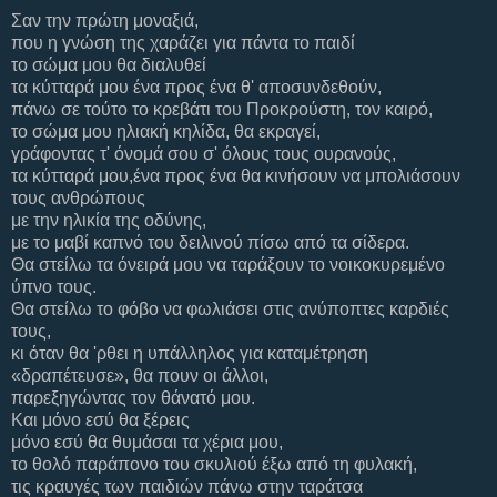
Σαν την πρώτη μοναξιά,
που η γνώση της χαράζει για πάντα το παιδί
το σώμα μου θα διαλυθεί
τα κύτταρά μου ένα προς ένα θ' αποσυνδεθούν,
πάνω σε τούτο το κρεβάτι του Προκρούστη, τον καιρό,
το σώμα μου ηλιακή κηλίδα, θα εκραγεί,
γράφοντας τ' όνομά σου σ' όλους τους ουρανούς,
τα κύτταρά μου,ένα προς ένα θα κινήσουν να μπολιάσουν
τους ανθρώπους
με την ηλικία της οδύνης,
με το μαβί καπνό του δειλινού πίσω από τα σίδερα.
Θα στείλω τα όνειρά μου να ταράξουν το νοικοκυρεμένο
ύπνο τους.
Θα στείλω το φόβο να φωλιάσει στις ανύποπτες καρδιές
τους,
κι όταν θα 'ρθει η υπάλληλος για καταμέτρηση
«δραπέτευσε», θα πουν οι άλλοι,
παρεξηγώντας τον θάνατό μου.
Και μόνο εσύ θα ξέρεις
μόνο εσύ θα θυμάσαι τα χέρια μου,
το θολό παράπονο του σκυλιού έξω από τη φυλακή,
τις κραυγές των παιδιών πάνω στην ταράτσα