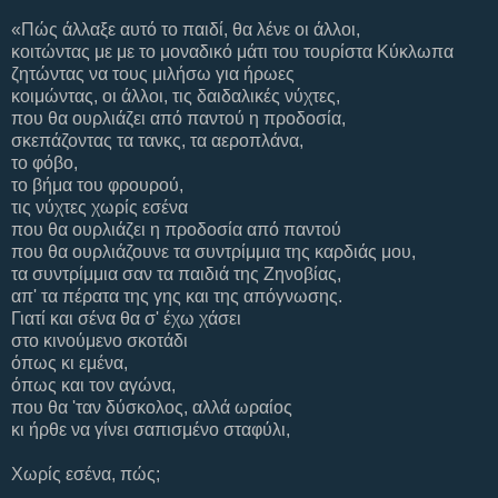
«Πώς άλλαξε αυτό το παιδί, θα λένε οι άλλοι,
κοιτώντας με με το μοναδικό μάτι του τουρίστα Κύκλωπα
ζητώντας να τους μιλήσω για ήρωες
κοιμώντας, οι άλλοι, τις δαιδαλικές νύχτες,
που θα ουρλιάζει από παντού η προδοσία,
σκεπάζοντας τα τανκς, τα αεροπλάνα,
το φόβο,
το βήμα του φρουρού,
τις νύχτες χωρίς εσένα
που θα ουρλιάζει η προδοσία από παντού
που θα ουρλιάζουνε τα συντρίμμια της καρδιάς μου,
τα συντρίμμια σαν τα παιδιά της Ζηνοβίας,
απ' τα πέρατα της γης και της απόγνωσης.
Γιατί και σένα θα σ' έχω χάσει
στο κινούμενο σκοτάδι
όπως κι εμένα,
όπως και τον αγώνα,
που θα 'ταν δύσκολος, αλλά ωραίος
κι ήρθε να γίνει σαπισμένο σταφύλι,
Χωρίς εσένα, πώς;