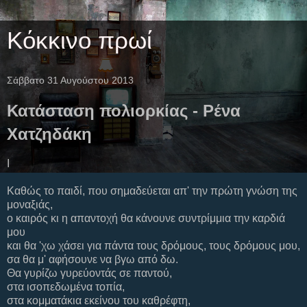
Κόκκινο πρωί
Σάββατο 31 Αυγούστου 2013
Κατάσταση πολιορκίας - Ρένα
Χατζηδάκη
Ι
Καθώς το παιδί, που σημαδεύεται απ' την πρώτη γνώση της
μοναξιάς,
ο καιρός κι η απαντοχή θα κάνουνε συντρίμμια την καρδιά
μου
και θα 'χω χάσει για πάντα τους δρόμους, τους δρόμους μου,
σα θα μ' αφήσουνε να βγω από δω.
Θα γυρίζω γυρεύοντάς σε παντού,
στα ισοπεδωμένα τοπία,
στα κομματάκια εκείνου του καθρέφτη,