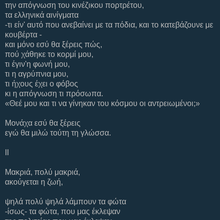
την απόγνωση του κινέζικου πορτρέτου,
τα ελληνικά αινίγματα
-τι είν' αυτό που ανεβαίνει με τα πόδια, και το κατεβάζουνε με
κουβέρτα -
και μόνο εσύ θα ξέρεις πώς,
πού χάθηκε το κορμί μου,
τι έγιν'η φωνή μου,
τι η αγρύπνια μου,
τι ήχους έχει ο φόβος
κι η απόγνωση τι πρόσωπα.
«Θεέ μου και τι να γίνηκαν του κόσμου οι αντρειωμένοι;»
Μονάχα εσύ θα ξέρεις
εγώ θα μιλώ τούτη τη γλώσσα.
ΙΙ
Μακριά, πολύ μακριά,
ακούγεται η ζωή,
ψηλά πολύ ψηλά λάμπουν τα φώτα
-ίσως- τα φώτα, που μας έκλεψαν